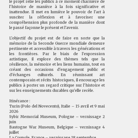
le projet relie les publics à ce moment charnière de
l'histoire de manière à la fois significative et
inattendue. Il met en lumière le pouvoir de l'art à
susciter la réflexion et à favoriser une
compréhension plus profonde de la manière dont
le passé façonne le présent et l'avenir.
L'objectif du projet est de faire en sorte que la
mémoire de la Seconde Guerre mondiale demeure
pertinente et accessible à travers les générations et
les frontières. Par le biais de l'expression
artistique, il explore des thèmes tels que la
résilience, la mémoire et les liens humains, tout en
créant des occasions d'engagement public et
d'échanges culturels. En réunissant art
contemporain et récits historiques, il encourage les
publics à porter un regard critique sur l'histoire et
sur les enseignements durables qu'elle recèle.
Itinérance :
Turin (Polo del Novecento), Italie – 15 avril et 9 mai
2026
Sybir Memorial Museum, Pologne – vernissage 2
juin
Bastogne War Museum, Belgique – vernissage 4
juillet
La Coupole, France – vernissage 18 septembre