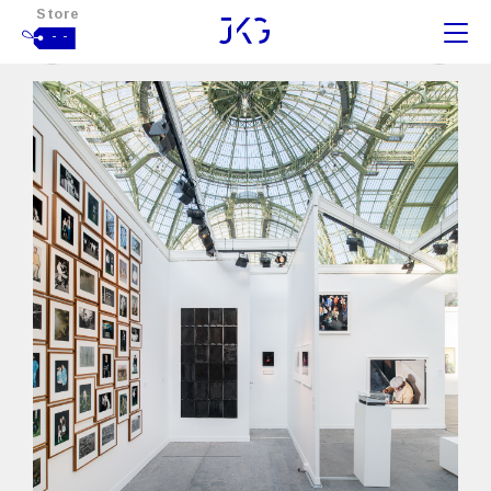
Store
- -