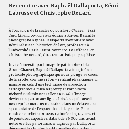
Rencontre avec Raphaël Dallaporta, Rémi
Labrusse et Christophe Renard
À l'occasion de la sortie de son livre
Chauvet - Pont
d'arc: L'inappropriable
aux éditions Xavier Barral, le
photographe Raphaël Dallaporta s'entretient avec
Rémi Labrusse, historien de l'art, professeur à
l'université Paris-Ouest-Nanterre-La Défense, et
Christophe Renard, directeur artistique, graphiste.
Invité à investir par l'image le patrimoine de la
Grotte Chauvet, Raphaël Dallaporta a imaginé un
protocole photographique qui nous plonge au coeur
de la grotte, comme si l'on y rentrait physiquement,
inspiré en cela d'une technique de projection
cartographique mise au point par l'architecte
Richard Buckminster Fuller en 1946. L'image
devient un patron aux lignes brisées qui bouscule
nos représentations mentales, dans un éclatement
spectaculaire de l'espace clos de la grotte. Pour
rendre les reliefs tortueux rythmés de gravures et
de peintures rupestres datant de 36 000 ans avant
notre ère, les panoramas imaginés par Dallaporta
dépassent les limites traditionnelles du médium