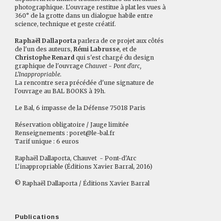
photographique. L'ouvrage restitue à plat les vues à
360° de la grotte dans un dialogue habile entre
science, technique et geste créatif.
Raphaël Dallaporta
parlera de ce projet aux côtés
de l'un des auteurs,
Rémi Labrusse
, et de
Christophe Renard
qui s'est chargé du design
graphique de l'ouvrage
Chauvet - Pont d'arc,
L'Inappropriable.
La rencontre sera précédée d'une signature de
l'ouvrage au BAL BOOKS à 19h.
Le Bal, 6 impasse de la Défense 75018 Paris
Réservation obligatoire
/ Jauge limitée
Renseignements :
poret@le-bal.fr
Tarif unique : 6 euros
Raphaël Dallaporta, Chauvet - Pont-d'Arc
L'inappropriable (Éditions Xavier Barral, 2016)
© Raphaël Dallaporta / Éditions Xavier Barral
Publications