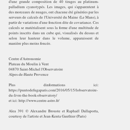
d'une grande composition de 40 tirages au platinum-
palladium cyanotypés. Les images, qui s'apparentent à
des morceaux de nuages, ont chacune été générées par les
serveurs de calculs de l'Université du Maine (Le Mans), à
partir de variations d'une fonction dite de covariance. Ces
calculs se matérialisent sous la forme d'une multitude de
points inscrits dans un cube qui, visualisés du dessus et
selon leur hauteur dans le volume, apparaissent de
manière plus moins foncée.
Centre d'Astronomie
Plateau du Moulin à Vent
04870 Saint-Michel l'Observatoire
Alpes-de-Haute Provence
Plus dinformations ici:
https://puntodefugaparis.com/2016/05/15/lobservatoire-
du-livre-the-book-observatory/
et ici:
http://www.centre-astro.fr/
Alea 391 © Alexandre Brouste et Raphaël Dallaporta,
courtesy de l'artiste et Jean-Kenta Gauthier (Paris)