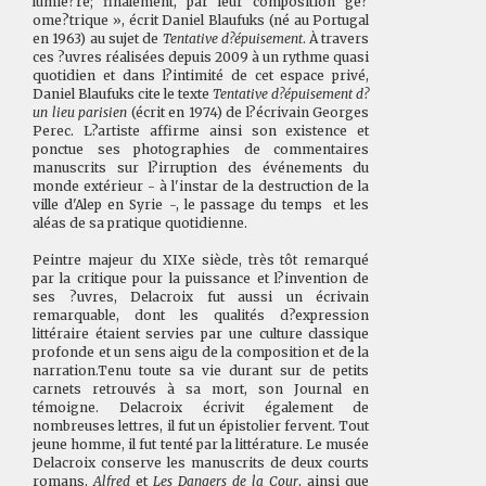
lumie?re; finalement, par leur composition ge?
ome?trique », écrit Daniel Blaufuks (né au Portugal
en 1963) au sujet de
Tentative d?épuisement
. À travers
ces ?uvres réalisées depuis 2009 à un rythme quasi
quotidien et dans l?intimité de cet espace privé,
Daniel Blaufuks cite le texte
Tentative d?épuisement d?
un lieu parisien
(écrit en 1974) de l?écrivain Georges
Perec. L?artiste affirme ainsi son existence et
ponctue ses photographies de commentaires
manuscrits sur l?irruption des événements du
monde extérieur - à l'instar de la destruction de la
ville d'Alep en Syrie -, le passage du temps et les
aléas de sa pratique quotidienne.
Peintre majeur du XIXe siècle, très tôt remarqué
par la critique pour la puissance et l?invention de
ses ?uvres, Delacroix fut aussi un écrivain
remarquable, dont les qualités d?expression
littéraire étaient servies par une culture classique
profonde et un sens aigu de la composition et de la
narration.Tenu toute sa vie durant sur de petits
carnets retrouvés à sa mort, son Journal en
témoigne. Delacroix écrivit également de
nombreuses lettres, il fut un épistolier fervent. Tout
jeune homme, il fut tenté par la littérature. Le musée
Delacroix conserve les manuscrits de deux courts
romans,
Alfred
et
Les Dangers de la Cour
, ainsi que