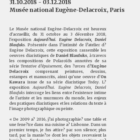
31.10.2018 - 03.12.2018
Musée national Eugène-Delacroix, Paris
Le Musée national Eugène-Delacroix est heureux
d'accueillir, du 31 octobre au 3 décembre 2018,
l'exposition
Aujourd?hui. Eugène Delacroix, Daniel
Blaufuks
. Présentée dans l?intimité de l?atelier d?
Eugène Delacroix, cette exposition rassemble les
oeuvres diaristiques de
Daniel Blaufuks
, à travers
les compositions de Polaroïds annotées de sa
série
Tentative d?épuisement
, des ?uvres d?
Eugène
Delacroix
comprenant peintures, dessins,
estampes et manuscrits, ainsi qu'une oeuvre d'
On
Kawara
issue de sa série diaristique
Today
. L?
exposition
Aujourd?hui. Eugène Delacroix, Daniel
Blaufuks
interroge les liens entre l'existence intime
de l'artiste et les murmures du monde, les enjeux
des pratiques diaristiques et les relations du texte à
l'image photographique ou peinte.
« De 2009 a? 2016, j?ai photographie? une table et
une fene?tre dans ma cuisine a? Lisbonne. Dans un
premier temps, je fus attire? par son silence; plus
tard, par la manie?re dont les objets recevaient la