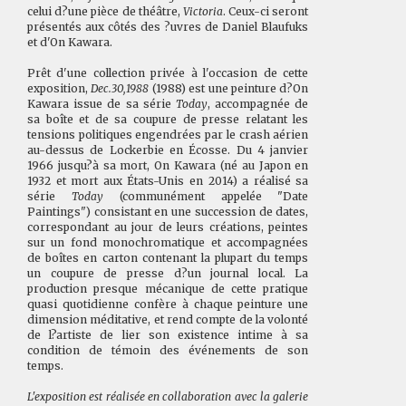
celui d?une pièce de théâtre,
Victoria
. Ceux-ci seront
présentés aux côtés des ?uvres de Daniel Blaufuks
et d'On Kawara.
Prêt d'une collection privée à l'occasion de cette
exposition,
Dec.30,1988
(1988) est une peinture d?On
Kawara issue de sa série
Today
, accompagnée de
sa boîte et de sa coupure de presse relatant les
tensions politiques engendrées par le crash aérien
au-dessus de Lockerbie en Écosse. Du 4 janvier
1966 jusqu?à sa mort, On Kawara (né au Japon en
1932 et mort aux États-Unis en 2014) a réalisé sa
série
Today
(communément appelée "Date
Paintings") consistant en une succession de dates,
correspondant au jour de leurs créations, peintes
sur un fond monochromatique et accompagnées
de boîtes en carton contenant la plupart du temps
un coupure de presse d?un journal local. La
production presque mécanique de cette pratique
quasi quotidienne confère à chaque peinture une
dimension méditative, et rend compte de la volonté
de l?artiste de lier son existence intime à sa
condition de témoin des événements de son
temps.
L'exposition est réalisée en collaboration avec la galerie