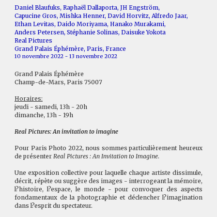
Daniel Blaufuks
,
Raphaël Dallaporta
,
JH Engström
,
Capucine Gros
,
Mishka Henner
,
David Horvitz
,
Alfredo Jaar
,
Ethan Levitas
,
Daido Moriyama
,
Hanako Murakami
,
Anders Petersen
,
Stéphanie Solinas
,
Daisuke Yokota
Real Pictures
Grand Palais Éphémère, Paris, France
10 novembre 2022 - 13 novembre 2022
Grand Palais Éphémère
Champ-de-Mars, Paris 75007
Horaires:
jeudi - samedi, 13h - 20h
dimanche, 13h - 19h
Real Pictures: An invitation to imagine
Pour Paris Photo 2022, nous sommes particulièrement heureux
de présenter
Real Pictures : An Invitation to Imagine
.
Une exposition collective pour laquelle chaque artiste dissimule,
décrit, répète ou suggère des images - interrogeant la mémoire,
l?histoire, l?espace, le monde - pour convoquer des aspects
fondamentaux de la photographie et déclencher l?imagination
dans l?esprit du spectateur.